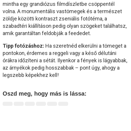
mintha egy grandiózus filmdíszletbe csöppentél
volna. A monumentális vastömegek és a természet
zöldje közötti kontraszt zseniális fotótéma, a
szabadtéri kiállításon pedig olyan szögeket találhatsz,
amik garantáltan feldobják a feededet.
Tipp fotózáshoz:
Ha szeretnéd elkerülni a tömeget a
pontokon, érdemes a reggeli vagy a késő délutáni
órákra időzíteni a sétát. Ilyenkor a fények is lágyabbak,
az árnyékok pedig hosszabbak – pont úgy, ahogy a
legszebb képekhez kell!
Oszd meg, hogy más is lássa: