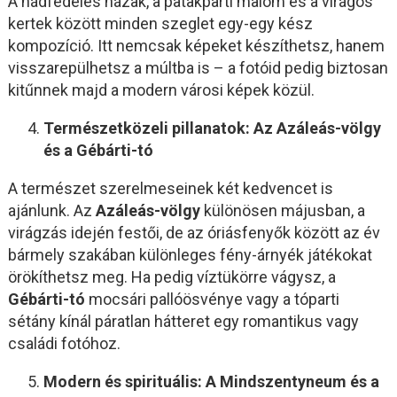
A nádfedeles házak, a patakparti malom és a virágos
kertek között minden szeglet egy-egy kész
kompozíció. Itt nemcsak képeket készíthetsz, hanem
visszarepülhetsz a múltba is – a fotóid pedig biztosan
kitűnnek majd a modern városi képek közül.
Természetközeli pillanatok: Az Azáleás-völgy
és a Gébárti-tó
A természet szerelmeseinek két kedvencet is
ajánlunk. Az
Azáleás-völgy
különösen májusban, a
virágzás idején festői, de az óriásfenyők között az év
bármely szakában különleges fény-árnyék játékokat
örökíthetsz meg. Ha pedig víztükörre vágysz, a
Gébárti-tó
mocsári pallóösvénye vagy a tóparti
sétány kínál páratlan hátteret egy romantikus vagy
családi fotóhoz.
Modern és spirituális: A Mindszentyneum és a