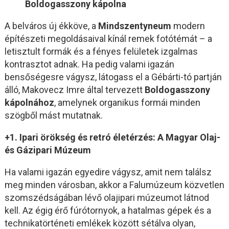
Boldogasszony kápolna
A belváros új ékköve, a
Mindszentyneum
modern
építészeti megoldásaival kínál remek fotótémát – a
letisztult formák és a fényes felületek izgalmas
kontrasztot adnak. Ha pedig valami igazán
bensőségesre vágysz, látogass el a Gébárti-tó partján
álló, Makovecz Imre által tervezett
Boldogasszony
kápolnához
, amelynek organikus formái minden
szögből mást mutatnak.
+1. Ipari örökség és retró életérzés: A Magyar Olaj-
és Gázipari Múzeum
Ha valami igazán egyedire vágysz, amit nem találsz
meg minden városban, akkor a Falumúzeum közvetlen
szomszédságában lévő olajipari múzeumot látnod
kell. Az égig érő fúrótornyok, a hatalmas gépek és a
technikatörténeti emlékek között sétálva olyan,