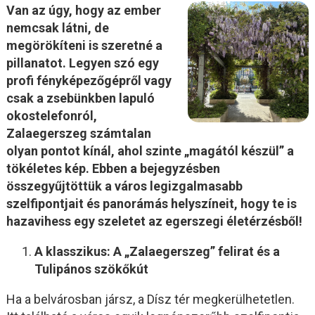
Van az úgy, hogy az ember
nemcsak látni, de
megörökíteni is szeretné a
pillanatot. Legyen szó egy
profi fényképezőgépről vagy
csak a zsebünkben lapuló
okostelefonról,
Zalaegerszeg számtalan
olyan pontot kínál, ahol szinte „magától készül” a
tökéletes kép. Ebben a bejegyzésben
összegyűjtöttük a város legizgalmasabb
szelfipontjait és panorámás helyszíneit, hogy te is
hazavihess egy szeletet az egerszegi életérzésből!
A klasszikus: A „Zalaegerszeg” felirat és a
Tulipános szökőkút
Ha a belvárosban jársz, a Dísz tér megkerülhetetlen.