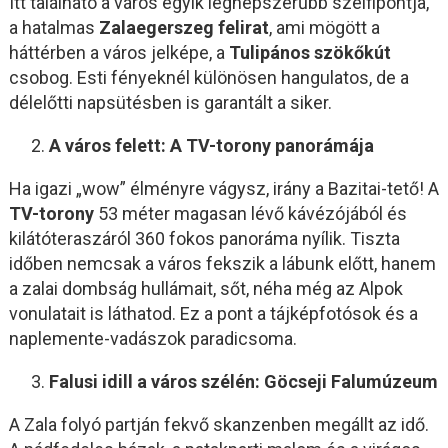
Itt található a város egyik legnépszerűbb szelfipontja,
a hatalmas
Zalaegerszeg felirat
, ami mögött a
háttérben a város jelképe, a
Tulipános szökőkút
csobog. Esti fényeknél különösen hangulatos, de a
délelőtti napsütésben is garantált a siker.
A város felett: A TV-torony panorámája
Ha igazi „wow” élményre vágysz, irány a Bazitai-tető! A
TV-torony
53 méter magasan lévő kávézójából és
kilátóteraszáról 360 fokos panoráma nyílik. Tiszta
időben nemcsak a város fekszik a lábunk előtt, hanem
a zalai dombság hullámait, sőt, néha még az Alpok
vonulatait is láthatod. Ez a pont a tájképfotósok és a
naplemente-vadászok paradicsoma.
Falusi idill a város szélén: Göcseji Falumúzeum
A Zala folyó partján fekvő skanzenben megállt az idő.