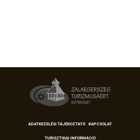
TOP 15 ZALAEGERSZEGI
LÁTNIVALÓ
TERMÉSZETESEN
ZALAEGERSZEG
NAGYRENDEZVÉNYEK
HOZD KI A LEGTÖBBET
ZALAEGERSZEGBŐL!
ADATKEZELÉSI TÁJÉKOZTATÓ
KAPCSOLAT
TURISZTIKAI INFORMÁCIÓ