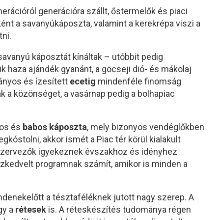
erációról generációra szállt, őstermelők és piaci
ént a savanyúkáposzta, valamint a kerekrépa viszi a
ni.
avanyú káposztát kínáltak – utóbbit pedig
zik haza ajándék gyanánt, a göcseji dió- és mákolaj
nyos és ízesített
ecetig
mindenféle finomság
 a közönséget, a vasárnap pedig a bolhapiac
ros és
babos káposzta
, mely bizonyos vendéglőkben
kóstolni, akkor ismét a Piac tér körül kialakult
 szervezők igyekeznek évszakhoz és idényhez
zkedvelt programnak számít, amikor is minden a
ndenekelőtt a tésztaféléknek jutott nagy szerep. A
gy a
rétesek
is. A réteskészítés tudománya régen