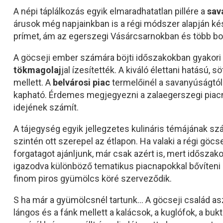
A népi táplálkozás egyik elmaradhatatlan pillére a
sav
árusok még napjainkban is a régi módszer alapján ké
prímet, ám az egerszegi Vásárcsarnokban és több bo
A göcseji ember számára böjti időszakokban gyakori 
tökmagolaj
jal ízesítették. A kiváló élettani hatású,
mellett. A
belvárosi piac
termelőinél a savanyúságtó
kapható. Érdemes megjegyezni a zalaegerszegi piacn
idejének számít.
A tájegység egyik jellegzetes kulináris témájának s
szintén ott szerepel az étlapon. Ha valaki a régi göcs
forgatagot ajánljunk, már csak azért is, mert idősza
igazodva különböző tematikus piacnapokkal bővíteni a
finom piros gyümölcs köré szerveződik.
S ha már a gyümölcsnél tartunk… A göcseji család asz
lángos és a fánk mellett a kalácsok, a kuglófok, a b