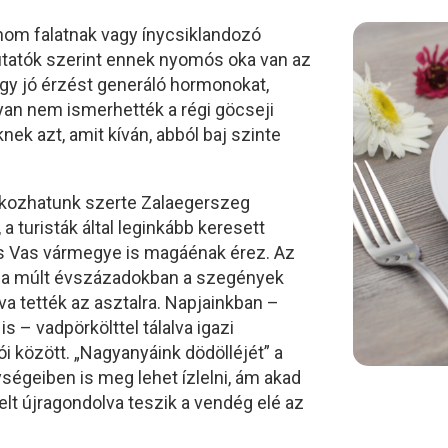
inom falatnak vagy ínycsiklandozó
utatók szerint ennek nyomós oka van az
agy jó érzést generáló hormonokat,
gyan nem ismerhették a régi göcseji
k azt, amit kíván, abból baj szinte
álkozhatunk szerte Zalaegerszeg
 turisták által leginkább keresett
 Vas vármegye is magáénak érez. Az
lét a múlt évszázadokban a szegények
va tették az asztalra. Napjainkban –
 – vadpörkölttel tálalva igazi
i között. „Nagyanyáink dödölléjét” a
ségeiben is meg lehet ízlelni, ám akad
lt újragondolva teszik a vendég elé az