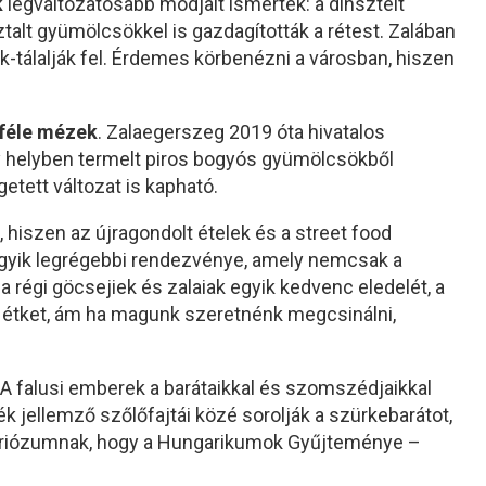
k
legváltozatosabb módjait ismerték: a dinsztelt
ztalt gyümölcsökkel is gazdagították a rétest. Zalában
k-tálalják fel. Érdemes körbenézni a városban, hiszen
nféle mézek
. Zalaegerszeg 2019 óta hivatalos
ogy helyben termelt piros bogyós gyümölcsökből
getett változat is kapható.
 hiszen az újragondolt ételek és a street food
k egyik legrégebbi rendezvénye, amely nemcsak a
a régi göcsejiek és zalaiak egyik kedvenc eledelét, a
 étket, ám ha magunk szeretnénk megcsinálni,
. A falusi emberek a barátaikkal és szomszédjaikkal
ék jellemző szőlőfajtái közé sorolják a szürkebarátot,
uriózumnak, hogy a Hungarikumok Gyűjteménye –