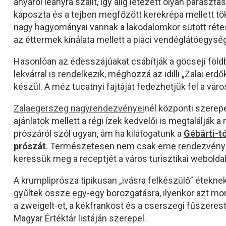
anyáról leányra szállt, így alig létezett olyan paraszt
káposzta és a tejben megfőzött kerekrépa mellett tökö
nagy hagyományai vannak a lakodalomkor sütött rétesn
az éttermek kínálata mellett a piaci vendéglátóegység
Hasonlóan az édesszájúakat csábítják a göcseji fö
lekvárral is rendelkezik, méghozzá az idilli „Zalai e
készül. A méz tucatnyi fajtáját fedezhetjük fel a váro
Zalaegerszeg nagyrendezvényei
nél központi szerepe
ajánlatok mellett a régi ízek kedvelői is megtaláljá
prószáról szól ugyan, ám ha kilátogatunk a
Gébárti-t
prószát
. Természetesen nem csak eme rendezvény so
keressük meg a receptjét a város turisztikai webolda
A krumpliprósza tipikusan „ivásra felkészülő” éteknek
gyűltek össze egy-egy borozgatásra, ilyenkor azt mo
a zweigelt-et, a kékfrankost és a cserszegi fűszeres
Magyar Értéktár listáján szerepel.