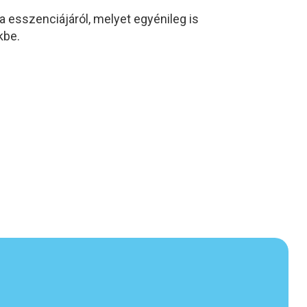
a esszenciájáról, melyet egyénileg is
kbe.