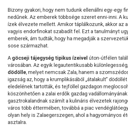
Bizony gyakori, hogy nem tudunk ellenállni egy-egy f
nedűnek. Az emberek többsége szeret enni-inni. A k
ízek élvezete mellett. Amikor táplálkozunk, akkor az 
vagyis endorfinokat szabadít fel. Ezt a tanulmányt u
emberek, ám tudták, hogy ha megadják a szervezetükne
sose származhat.
A
göcseji tájegység tipikus ízeivel
úton-útfélen tal
városában. Az egyik legautentikusabb különlegesség, a
dödölle
, melyet nemcsak Zala, hanem a szomszédos
igazság az, hogy a krumplikásából „átalakult” dödöl
eledelének tartották, és tejföllel gazdagon meglocsol
köszönhetően a zalai erdők gazdag vadállományának is
gasztrokalandnak számít a kulináris élvezetek rajongó
város több éttermében, továbbá a piac vendéglátóegy
olyan hely is Zalaegerszegen, ahol a hagyományos éte
asztalra.