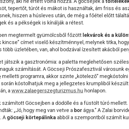
asszony, aki ne értett volna hozzá. A göcsejiek a
tölteléke
t, tepertőt, túrót és mákot is használtak, ám friss és as
ek, hiszen a húsleves után, de még a főétel előtt tálaltá
ek és a pékségek is kínálják a rétest.
ldben megtermelt gyümölcsből főzött
lekvárok és a külö
rdők kincse” címet viselő készítménnyel, melynek titka, h
s több üzletében, van, ahol bodzával ízesített akácból per
t játszik a gasztronómia: a paletta meglehetősen széles,
k a maguk számítását. A Göcseji Prószafesztivál városun
ó
melletti programra, akkor szinte „kötelező” megkóstolni 
rán kóstolhatjuk meg a jellegzetes krumpliból készült
lán, a
www.zalaegerszegturizmus.hu
honlapon.
 számított Göcsejben a dödölle és a füstölt túró mellett
ndták: „Jó, hogy meg van vetve a
bor
ágya.” A Zalai borvid
t. A
göcseji körtepálinka
abból a szempontból számít k