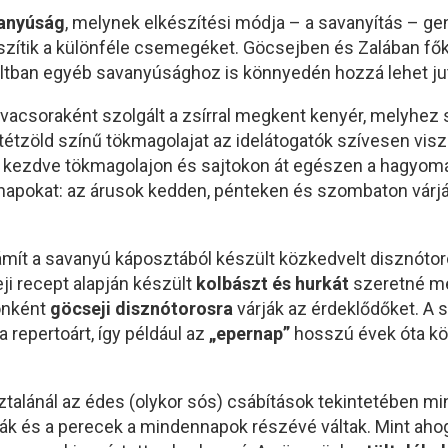
anyúság
, melynek elkészítési módja – a savanyítás – gen
szítik a különféle csemegéket. Göcsejben és Zalában fők
ltban egyéb savanyúsághoz is könnyedén hozzá lehet jut
vacsoraként szolgált a zsírral megkent kenyér, melyhez s
 sötétzöld színű tökmagolajat az idelátogatók szívesen vis
l kezdve tökmagolajon és sajtokon át egészen a hagyomá
apokat: az árusok kedden, pénteken és szombaton várják
zámít a savanyú káposztából készült közkedvelt disznóto
eji recept alapján készült
kolbászt és hurkát
szeretné meg
konként
göcseji disznótorosra
várják az érdeklődőket. A
 repertoárt, így például az
„epernap”
hosszú évek óta kö
talánál az édes (olykor sós) csábítások tekintetében mi
ukták és a perecek a mindennapok részévé váltak. Mint aho