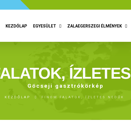
KEZDŐLAP
EGYESÜLET
ZALAEGERSZEGI ÉLMÉNYEK
FALATOK, ÍZLETE
Göcseji gasztrókörkép
KEZDŐLAP
FINOM FALATOK, ÍZLETES NEDŰK