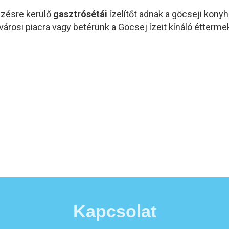
ezésre kerülő
gasztrósétái
ízelítőt adnak a göcseji konyh
városi piacra vagy betérünk a Göcsej ízeit kínáló étterme
Kapcsolat